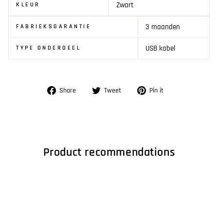
Zwart
KLEUR
3 maanden
FABRIEKSGARANTIE
USB kabel
TYPE ONDERDEEL
Share
Tweet
Pin
Share
Tweet
Pin it
on
on
on
Facebook
Twitter
Pinterest
Product recommendations