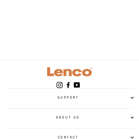
USB-charge cable
voor CD-010 en CD-
200
Instagram
Facebook
YouTube
SUPPORT
ABOUT US
CONTACT