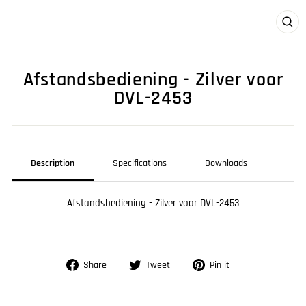
CLO
(ES
Afstandsbediening - Zilver voor
DVL-2453
Description
Specifications
Downloads
Afstandsbediening - Zilver voor DVL-2453
Share
Tweet
Pin
Share
Tweet
Pin it
on
on
on
Facebook
Twitter
Pinterest