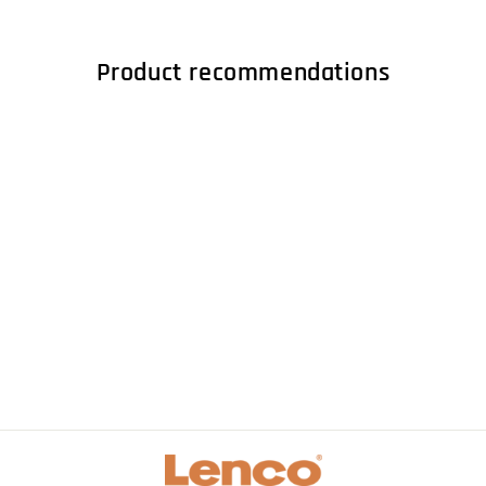
Product recommendations
Afstandsbediening -
Zilver voor DVL-
2453