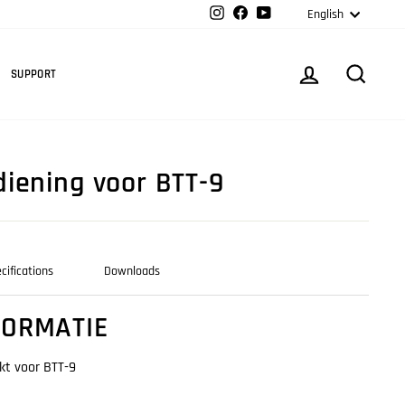
Langua
Instagram
Facebook
YouTube
English
Cart
LOG IN
SEARC
SUPPORT
iening voor BTT-9
cifications
Downloads
FORMATIE
kt voor BTT-9