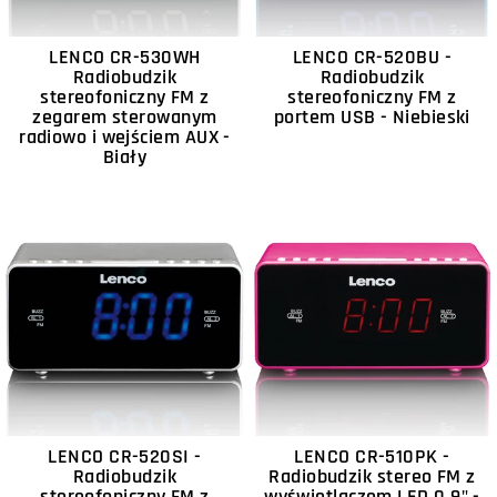
LENCO CR-530WH
LENCO CR-520BU -
Radiobudzik
Radiobudzik
stereofoniczny FM z
stereofoniczny FM z
zegarem sterowanym
portem USB - Niebieski
radiowo i wejściem AUX -
Biały
LENCO CR-520SI -
LENCO CR-510PK -
Radiobudzik
Radiobudzik stereo FM z
stereofoniczny FM z
wyświetlaczem LED 0,9" -