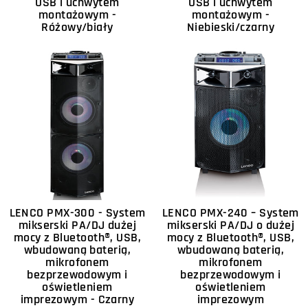
USB i uchwytem
USB i uchwytem
montażowym -
montażowym -
Różowy/biały
Niebieski/czarny
LENCO PMX-300 - System
LENCO PMX-240 – System
mikserski PA/DJ dużej
mikserski PA/DJ o dużej
mocy z Bluetooth®, USB,
mocy z Bluetooth®, USB,
wbudowaną baterią,
wbudowaną baterią,
mikrofonem
mikrofonem
bezprzewodowym i
bezprzewodowym i
oświetleniem
oświetleniem
imprezowym - Czarny
imprezowym