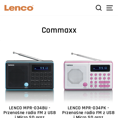
Przejdź
W
SZUKAJ
NA
do
treści
Commaxx
LENCO MPR-034BU -
LENCO MPR-034PK -
Przenośne radio FM z USB
Przenośne radio FM z USB
i Micro SD oraz
i Micro SD oraz