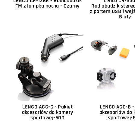
LENCO CR-12BK - Radiobudzik
Lenco CR-63
FM z lampką nocną - Czarny
Radiobudzik ster
z portem USB i wej
Biały
LENCO ACC-C - Pakiet
LENCO ACC-B -
akcesoriów do kamery
akcesoriów do
sportowej-600
sportowej-