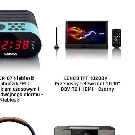
R-07 Niebieski -
LENCO TFT-1028BK -
iobudzik FM z
Przenośny telewizor LCD 10"
ikiem czasowym i
DBV-T2 i HDMI - Czarny
odwójnego alarmu -
Niebieski