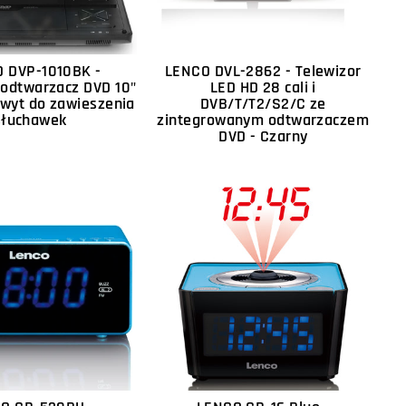
 DVP-1010BK -
LENCO DVL-2862 - Telewizor
odtwarzacz DVD 10"
LED HD 28 cali i
hwyt do zawieszenia
DVB/T/T2/S2/C ze
słuchawek
zintegrowanym odtwarzaczem
DVD - Czarny