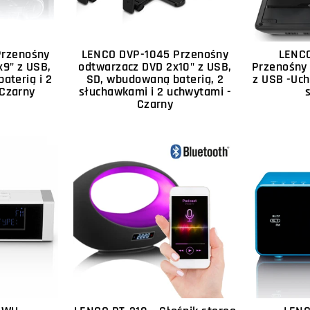
Przenośny
LENCO DVP-1045 Przenośny
LENCO
9" z USB,
odtwarzacz DVD 2x10" z USB,
Przenośny 
aterią i 2
SD, wbudowaną baterią, 2
z USB -Uc
 Czarny
słuchawkami i 2 uchwytami -
Czarny