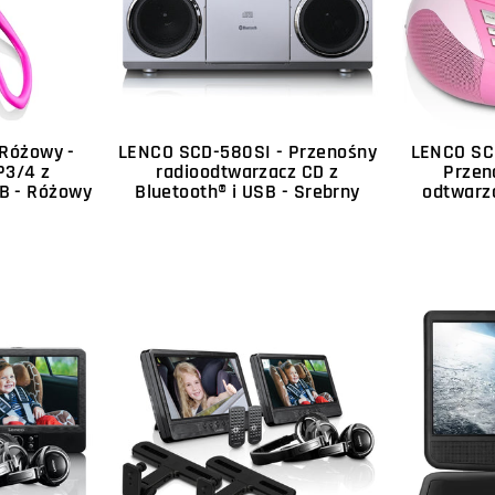
Różowy -
LENCO SCD-580SI - Przenośny
LENCO SC
P3/4 z
radioodtwarzacz CD z
Przen
GB - Różowy
Bluetooth® i USB - Srebrny
odtwarz