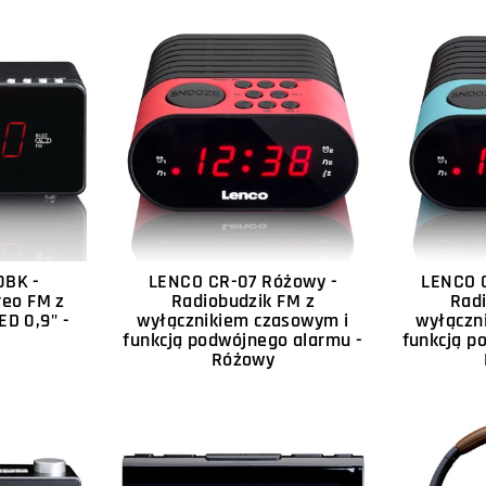
0BK -
LENCO CR-07 Różowy -
LENCO C
reo FM z
Radiobudzik FM z
Rad
D 0,9" -
wyłącznikiem czasowym i
wyłączn
funkcją podwójnego alarmu -
funkcją p
Różowy