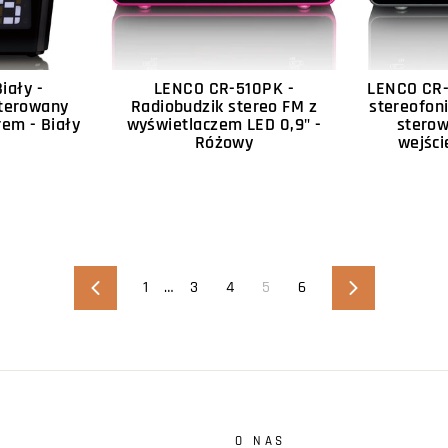
iały -
LENCO CR-510PK -
LENCO CR-
sterowany
Radiobudzik stereo FM z
stereofon
rem - Biały
wyświetlaczem LED 0,9" -
sterow
Różowy
wejści
1
…
3
4
5
6
Poprzedni
Następny
O NAS