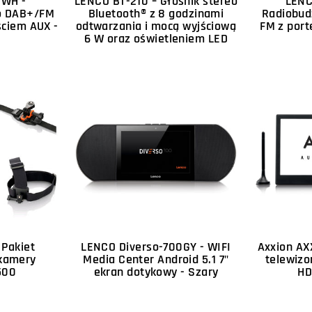
0WH -
LENCO BT-210 – Głośnik stereo
LENC
eo DAB+/FM
Bluetooth® z 8 godzinami
Radiobud
ściem AUX -
odtwarzania i mocą wyjściową
FM z port
6 W oraz oświetleniem LED
 Pakiet
LENCO Diverso-700GY - WIFI
Axxion AX
 kamery
Media Center Android 5.1 7"
telewizo
500
ekran dotykowy - Szary
HD