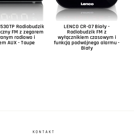
530TP Radiobudzik
LENCO CR-07 Biały -
iczny FM z zegarem
Radiobudzik FM z
anym radiowo i
wyłącznikiem czasowym i
em AUX - Taupe
funkcją podwójnego alarmu -
Biały
KONTAKT