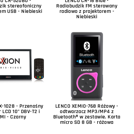
O CR-520BU -
LENCO CR-16 Blue -
zik stereofoniczny
Radiobudzik FM sterowany
em USB - Niebieski
radiowo z projektorem -
Niebieski
X-1028 - Przenośny
LENCO XEMIO-768 Różowy -
r LCD 10" DBV-T2 i
odtwarzacz MP3/MP4 z
MI - Czarny
Bluetooth® w zestawie. Karta
micro SD 8 GB - różowa