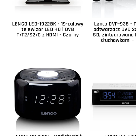
LENCO LED-1922BK - 19-calowy
Lenco DVP-938 - 
telewizor LED HD i DVB
odtwarzacz DVD 2x
T/T2/S2/C z HDMI - Czarny
SD, zintegrowaną b
słuchawkami -